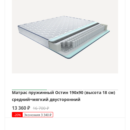
Матрас пружинный Остин 190х90 (высота 18 см)
средний+мягкий двусторонний
13 360
₽
16 700
₽
-
20
%
Экономия
3 340
₽