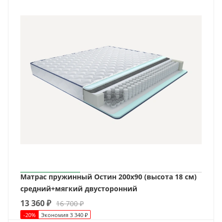
Матрас пружинный Остин 200х90 (высота 18 см)
средний+мягкий двусторонний
13 360
₽
16 700
₽
-
20
%
Экономия
3 340
₽