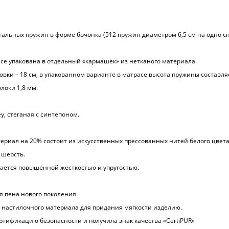
альных пружин в форме бочонка (512 пружин диаметром 6,5 см на одно с
се упакована в отдельный «кармашек» из нетканого материала.
вки – 18 см, в упакованном варианте в матрасе высота пружины составляе
локи 1,8 мм.
y, стеганая с синтепоном.
териал на 20% состоит из искусственных прессованных нитей белого цвета
 шерсть.
ается повышенной жесткостью и упругостью.
я пена нового поколения.
е настилочного материала для придания мягкости изделию.
тификацию безопасности и получила знак качества «CertiPUR»