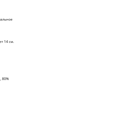
пальное
т 14 см.
, 80%