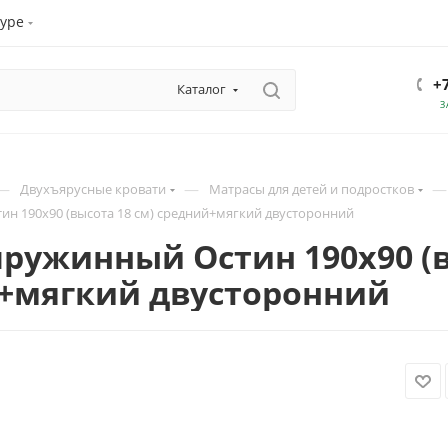
уре
+
Каталог
З
—
—
—
Двухъярусные кровати
Матрасы для детей и подростков
н 190х90 (высота 18 см) средний+мягкий двусторонний
ружинный Остин 190х90 (в
+мягкий двусторонний