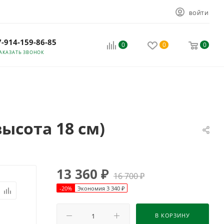
ВОЙТИ
7-914-159-86-85
0
0
0
АКАЗАТЬ ЗВОНОК
ысота 18 см)
13 360
₽
16 700
₽
-
20
%
Экономия
3 340
₽
В КОРЗИНУ