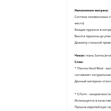
Наполнение матраса:
Система независимых ст
место)
Каждая пружина в матра
Высота пружины до упако
Диаметр стальной прово
Чехол:
ткань Sarma Jerse
Слои:
* Thermo Hard Wool - ма
составляет натуральная
Данный материал отлич
* S.Form – микроячеиста
Используется в качеств
Прошла европейскую сер