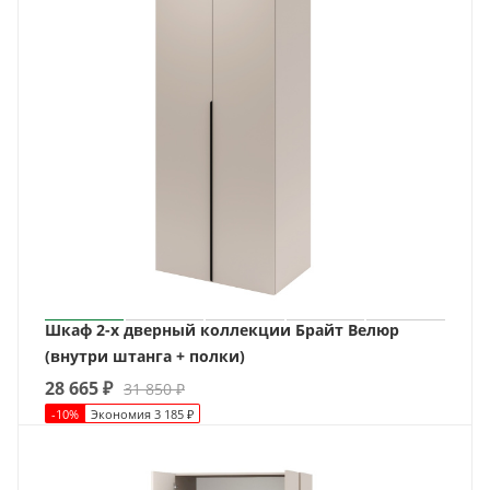
Шкаф 2-х дверный коллекции Брайт Велюр
(внутри штанга + полки)
28 665
₽
31 850
₽
-
10
%
Экономия
3 185
₽