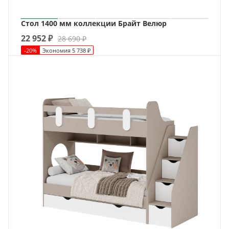
Стол 1400 мм коллекции Брайт Велюр
22 952
₽
28 690
₽
-
20
%
Экономия
5 738
₽