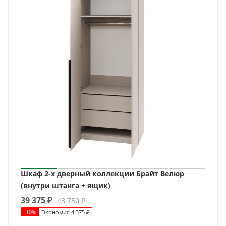
Шкаф 2-х дверный коллекции Брайт Велюр
(внутри штанга + ящик)
39 375
₽
43 750
₽
-
10
%
Экономия
4 375
₽