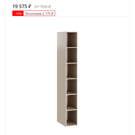
19 575
₽
21 750
₽
-
10
%
Экономия
2 175
₽