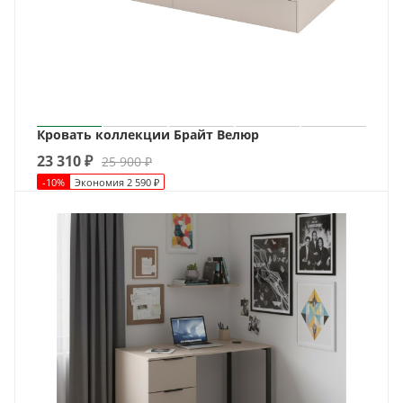
Кровать коллекции Брайт Велюр
23 310
₽
25 900
₽
-
10
%
Экономия
2 590
₽