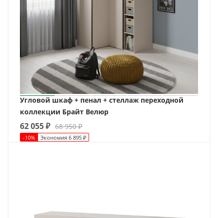
Угловой шкаф + пенал + стеллаж переходной
коллекции Брайт Велюр
62 055
₽
68 950
₽
-
10
%
Экономия
6 895
₽