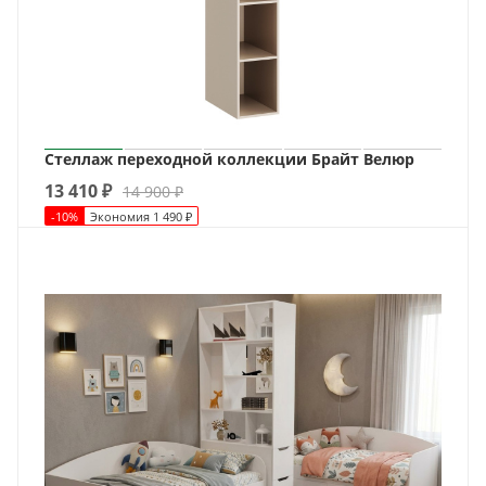
Стеллаж переходной коллекции Брайт Велюр
13 410
₽
14 900
₽
-
10
%
Экономия
1 490
₽