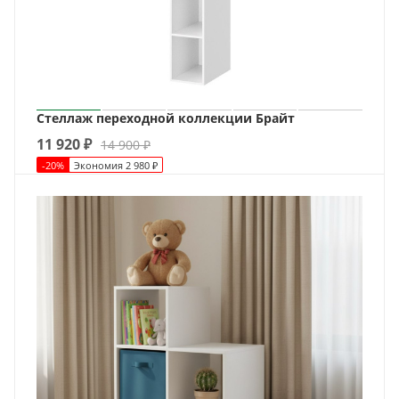
Стеллаж переходной коллекции Брайт
11 920
₽
14 900
₽
-
20
%
Экономия
2 980
₽