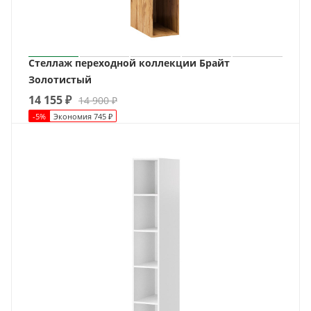
Стеллаж переходной коллекции Брайт
Золотистый
14 155
₽
14 900
₽
-
5
%
Экономия
745
₽