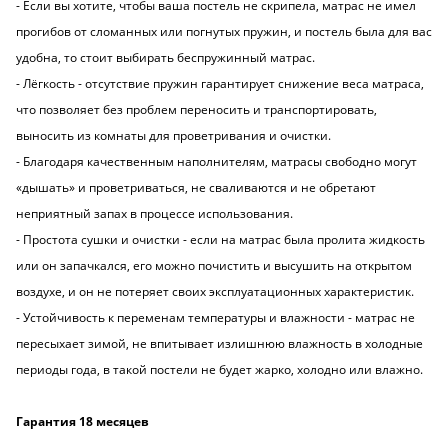
- Если вы хотите, чтобы ваша постель не скрипела, матрас не имел
прогибов от сломанных или погнутых пружин, и постель была для вас
удобна, то стоит выбирать беспружинный матрас.
- Лёгкость - отсутствие пружин гарантирует снижение веса матраса,
что позволяет без проблем переносить и транспортировать,
выносить из комнаты для проветривания и очистки.
- Благодаря качественным наполнителям, матрасы свободно могут
«дышать» и проветриваться, не сваливаются и не обретают
неприятный запах в процессе использования.
- Простота сушки и очистки - если на матрас была пролита жидкость
или он запачкался, его можно почистить и высушить на открытом
воздухе, и он не потеряет своих эксплуатационных характеристик.
- Устойчивость к переменам температуры и влажности - матрас не
пересыхает зимой, не впитывает излишнюю влажность в холодные
периоды года, в такой постели не будет жарко, холодно или влажно.
Гарантия 18 месяцев