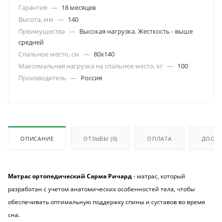
Гарантия
—
18 месяцев
Высота, мм
—
140
Преимущества
—
Высокая нагрузка. Жесткость - выше
средней
Спальное место, см
—
80х140
Максимальная нагрузка на спальное место, кг
—
100
Производитель
—
Россия
ОПИСАНИЕ
ОТЗЫВЫ
(0)
ОПЛАТА
ДОСТА
Матрас ортопедический Сарма Ричард
- матрас, который
разработан с учетом анатомических особенностей тела, чтобы
обеспечивать оптимальную поддержку спины и суставов во время
сна.