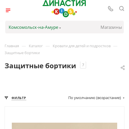
Комсомольск-на-Амуре
Магазины
—
—
—
Главная
Каталог
Кровати для детей и подростков
Защитные бортики
Защитные бортики
7
По умолчанию (возрастание)
ФИЛЬТР