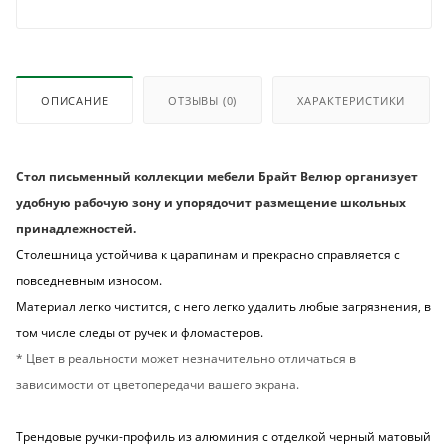
ОПИСАНИЕ
ОТЗЫВЫ
(0)
ХАРАКТЕРИСТИКИ
Стол письменный коллекции мебели Брайт Велюр организует
удобную рабочую зону и упорядочит размещение школьных
принадлежностей.
Столешница устойчива к царапинам и прекрасно справляется с
повседневным износом.
Материал легко чистится, с него легко удалить любые загрязнения, в
том числе следы от ручек и фломастеров.
* Цвет в реальности может незначительно отличаться в
зависимости от цветопередачи вашего экрана.
Трендовые ручки-профиль из алюминия с отделкой черный матовый