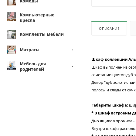
Комоды
Компьютерные
кресла
ОПИСАНИЕ
Комплекты мебели
Матрасы
Шкаф коллекции Ал
Мебель для
Шкаф выполнен из серт
родителей
сочетании цветов дуб 
Декор "дуб золотистый
полосы и следы от сучк
Габариты шкафа:
шир
* В шкаф встроены 
Дно ящиков прочное - 
Внутри шкафа располо
* На дверках шкафа 