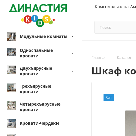
Комсомольск-на-Ам
Модульные комнаты
Односпальные
кровати
—
Главная
Каталог
Шкаф ко
Двухъярусные
кровати
Трехъярусные
кровати
Хит
Четырехъярусные
кровати
Кровати-чердаки