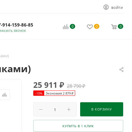
ВОЙТИ
7-914-159-86-85
0
0
0
АКАЗАТЬ ЗВОНОК
ками)
иками)
25 911
₽
28 790
₽
-
10
%
Экономия
2 879
₽
В КОРЗИНУ
КУПИТЬ В 1 КЛИК