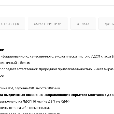
ОТЗЫВЫ
(3)
ХАРАКТЕРИСТИКИ
ОПЛАТА
ДОСТ
ьви
ифицированного, качественного, экологически чистого ЛДСП класса Е0
золотистый с белым.
" обладает естественной природной привлекательностью, имеет выра
ов.
ина 864, глубина 490, высота 2096 мм
два выдвижных ящика на направляющих скрытого монтажа
с до
выполнено из ЛДСП 16 мм (не ДВП, не ХДФ!)
жены штанга и боковые полки.
установлены петли с доводчиками.