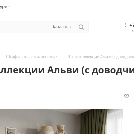
уре
+
Каталог
З
—
—
Шкафы, стеллажи, пеналы
Шкаф коллекции Альви (с доводчи
ллекции Альви (с доводч