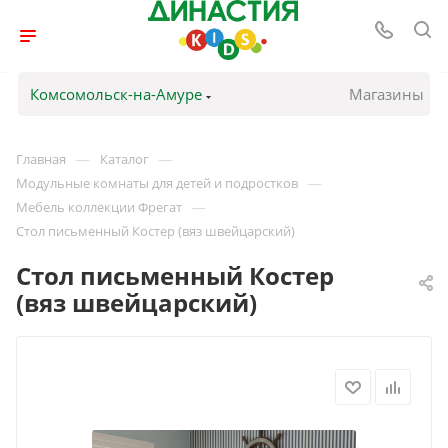
Комсомольск-на-Амуре
Магазины
—
—
Главная
Каталог
—
Модульные комнаты для детей и подростков
—
Мебель коллекции Фрегат
Стол письменный Костер (вяз швейцарский)
Стол письменный Костер
(вяз швейцарский)