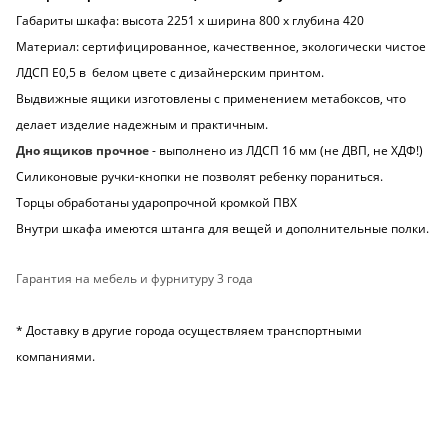
Габариты шкафа: высота 2251 х ширина 800 х глубина 420
Материал: сертифицированное, качественное, экологически чистое
ЛДСП Е0,5 в белом цвете с дизайнерским принтом.
Выдвижные ящики изготовлены с применением метабоксов, что
делает изделие надежным и практичным.
Дно ящиков прочное
- выполнено из ЛДСП 16 мм (не ДВП, не ХДФ!)
Силиконовые ручки-кнопки не позволят ребенку пораниться.
Торцы обработаны ударопрочной кромкой ПВХ
Внутри шкафа имеются штанга для вещей и дополнительные полки.
Гарантия на мебель и фурнитуру 3 года
* Доставку в другие города осуществляем транспортными
компаниями.