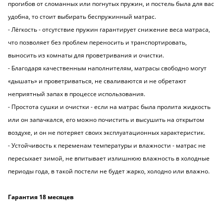
прогибов от сломанных или погнутых пружин, и постель была для вас
удобна, то стоит выбирать беспружинный матрас.
- Лёгкость - отсутствие пружин гарантирует снижение веса матраса,
что позволяет без проблем переносить и транспортировать,
выносить из комнаты для проветривания и очистки.
- Благодаря качественным наполнителям, матрасы свободно могут
«дышать» и проветриваться, не сваливаются и не обретают
неприятный запах в процессе использования.
- Простота сушки и очистки - если на матрас была пролита жидкость
или он запачкался, его можно почистить и высушить на открытом
воздухе, и он не потеряет своих эксплуатационных характеристик.
- Устойчивость к переменам температуры и влажности - матрас не
пересыхает зимой, не впитывает излишнюю влажность в холодные
периоды года, в такой постели не будет жарко, холодно или влажно.
Гарантия 18 месяцев