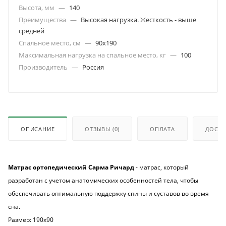
Высота, мм
—
140
Преимущества
—
Высокая нагрузка. Жесткость - выше
средней
Спальное место, см
—
90х190
Максимальная нагрузка на спальное место, кг
—
100
Производитель
—
Россия
ОПИСАНИЕ
ОТЗЫВЫ
(0)
ОПЛАТА
ДОСТА
Матрас ортопедический Сарма Ричард
- матрас, который
разработан с учетом анатомических особенностей тела, чтобы
обеспечивать оптимальную поддержку спины и суставов во время
сна.
Размер: 190х90