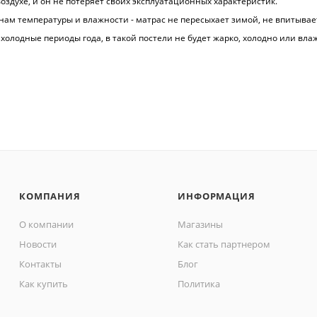
оздухе, и он не потеряет своих эксплуатационных характеристик.
енам температуры и влажности - матрас не пересыхает зимой, не впитывае
олодные периоды года, в такой постели не будет жарко, холодно или вла
КОМПАНИЯ
ИНФОРМАЦИЯ
О компании
Магазины
Новости
Как стать партнером
Контакты
Блог
Как купить
Политика