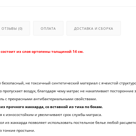
ОТЗЫВЫ
(0)
ОПЛАТА
ДОСТАВКА И СБОРКА
 состоит из слоя ортопены толщиной 14 см.
и безопасный, не токсичный синтетический материал с ячеистой структур
 пропускает воздух, благодаря чему матрас не накапливает посторонние з
ль с прекрасными антибактериальными свойствами.
из прочного жаккарда, со вставкой из тика по бокам.
я к износостойким и увеличивают срок службы матраса.
ол из жаккарда позволяет использовать постельное белье любой расцветк
з тонкие простыни.