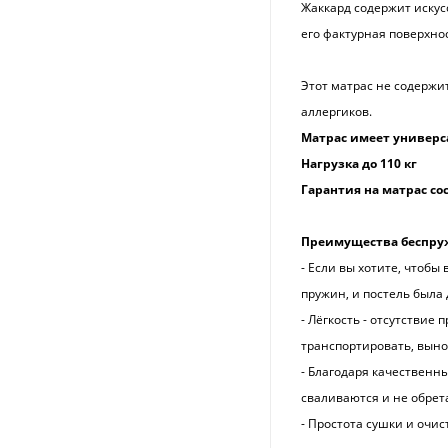
Жаккард содержит искус
его фактурная поверхно
Этот матрас не содержи
аллергиков.
Матрас имеет универс
Нагрузка до 110 кг
Гарантия на матрас со
Преимущества беспру
- Если вы хотите, чтобы
пружин, и постель была 
- Лёгкость - отсутствие
транспортировать, выно
- Благодаря качественн
сваливаются и не обрет
- Простота сушки и очис