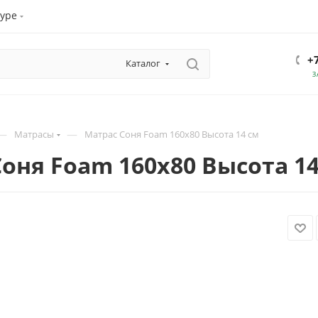
уре
+
Каталог
З
—
—
Матрасы
Матрас Соня Foam 160х80 Высота 14 см
оня Foam 160х80 Высота 14