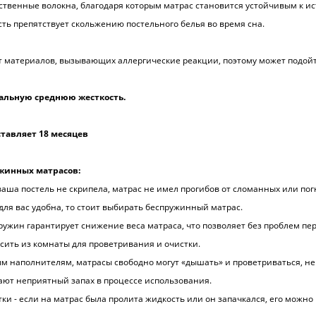
ственные волокна, благодаря которым матрас становится устойчивым к и
сть препятствует скольжению постельного белья во время сна.
т материалов, вызывающих аллергические реакции, поэтому может подой
альную среднюю жесткость.
ставляет 18 месяцев
жинных матрасов:
 ваша постель не скрипела, матрас не имел прогибов от сломанных или по
для вас удобна, то стоит выбирать беспружинный матрас.
 пружин гарантирует снижение веса матраса, что позволяет без проблем пе
сить из комнаты для проветривания и очистки.
ым наполнителям, матрасы свободно могут «дышать» и проветриваться, не
ают неприятный запах в процессе использования.
тки - если на матрас была пролита жидкость или он запачкался, его можно