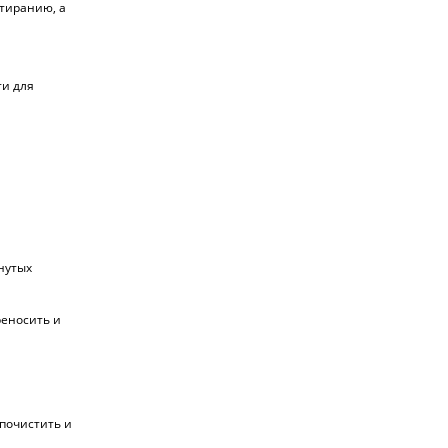
стиранию, а
ти для
гнутых
реносить и
 почистить и