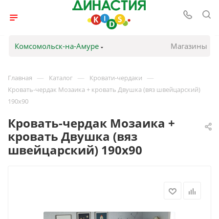
Комсомольск-на-Амуре
Магазины
—
—
—
Главная
Каталог
Кровати-чердаки
Кровать-чердак Мозаика + кровать Двушка (вяз швейцарский)
190х90
Кровать-чердак Мозаика +
кровать Двушка (вяз
швейцарский) 190х90