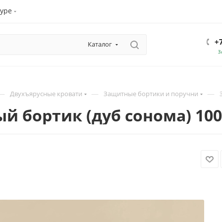
уре
+
Каталог
З
—
—
—
Двухъярусные кровати
Защитные бортики и поручни
й бортик (дуб сонома) 10