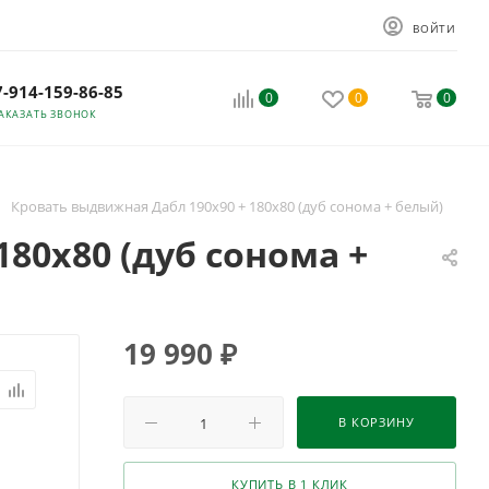
ВОЙТИ
7-914-159-86-85
0
0
0
АКАЗАТЬ ЗВОНОК
Кровать выдвижная Дабл 190х90 + 180х80 (дуб сонома + белый)
80х80 (дуб сонома +
19 990
₽
В КОРЗИНУ
КУПИТЬ В 1 КЛИК