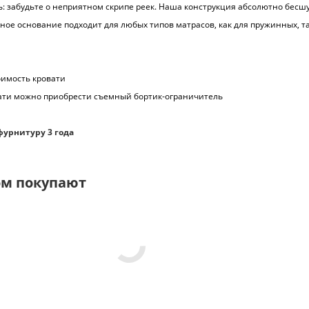
ь: забудьте о неприятном скрипе реек. Наша конструкция абсолютно бесш
ьное основание подходит для любых типов матрасов, как для пружинных, та
оимость кровати
вати можно приобрести съемный бортик-ограничитель
фурнитуру 3 года
ом покупают