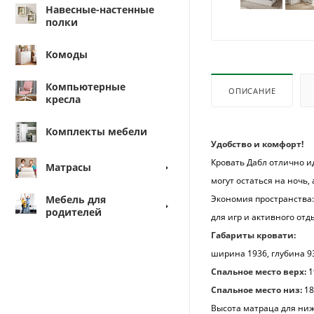
Навесные-настенные
полки
Комоды
Компьютерные
ОПИСАНИЕ
кресла
Комплекты мебели
Удобство и комфорт!
Кровать Дабл отлично и
Матрасы
могут остаться на ночь,
Мебель для
Экономия пространства:
родителей
для игр и активного отд
Габариты кровати:
ширина 1936, глубина 9
Спальное место верх:
1
Спальное место низ:
18
Высота матраца для ниж