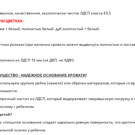
анное, качественное, экологически чистое ЛДСП класса Е0,5
РАСЦВЕТКАХ:
ма + белый, полностью белый. дуб золотистый + белый.
тных роликах (при желании кровать можно выдвинуть полностью и постав
полнено из ЛДСП 16 мм (не ДВП, не ХДФ!)
УЩЕСТВО - НАДЕЖНОЕ ОСНОВАНИЕ КРОВАТИ!
пользуем хрупкие рейки (ламели) или обрезки материалов, которые со 
 ломаются.
 прочный настил из ЛДСП, который выдерживает сверхвысокую нагрузку и 
ослому с ребенком.
детей?
а: сплошное основание создает идеально ровную поверхность, что критич
льной осанки у ребенка.