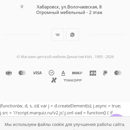
Хабаровск, ул.Волочаевская, 8
Огромный мебельный - 2 этаж
© Магазин детской мебели Династия Kids , 1995 - 2026
(function(w, d, s, o){ var j = d.createElement(s); j.async = true;
j.src = '//script.marquiz.ru/v2.js';j.onl oad = function() { if
(document.readyState !== 'loading') Marquiz.init(o); else
Мы используем файлы cookie для улучшения работы сайта.
document.addEventListener("DOMContentLoaded", function() {