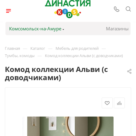
Комсомольск-на-Амуре
Магазины
—
—
—
Главная
Каталог
Мебель для родителей
—
Тумбы, комоды
Комод коллекции Альви (с доводчиками)
Комод коллекции Альви (с
доводчиками)