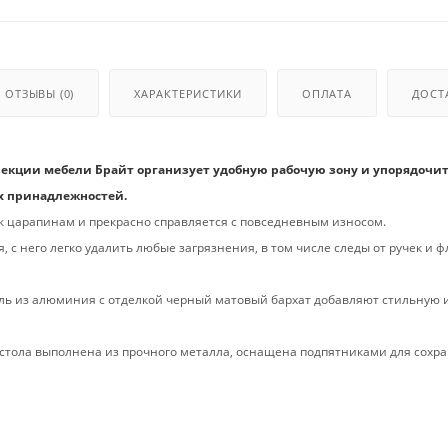
ОТЗЫВЫ
(0)
ХАРАКТЕРИСТИКИ
ОПЛАТА
ДОСТ
екции мебели Брайт организует удобную рабочую зону и упорядочи
 принадлежностей.
 царапинам и прекрасно справляется с повседневным износом.
, с него легко удалить любые загрязнения, в том числе следы от ручек и 
ль из алюминия с отделкой черный матовый бархат добавляют стильную 
стола выполнена из прочного металла, оснащена подпятниками для сохр