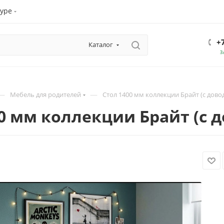
уре
+
Каталог
З
—
—
Мебель для родителей
Стол 1400 мм коллекции Брайт (с дов
00 мм коллекции Брайт (с 