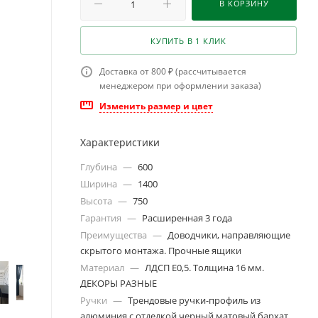
В КОРЗИНУ
КУПИТЬ В 1 КЛИК
Доставка от 800 ₽ (рассчитывается
менеджером при оформлении заказа)
Изменить размер и цвет
Характеристики
Глубина
—
600
Ширина
—
1400
Высота
—
750
Гарантия
—
Расширенная 3 года
Преимущества
—
Доводчики, направляющие
скрытого монтажа. Прочные ящики
Материал
—
ЛДСП Е0,5. Толщина 16 мм.
ДЕКОРЫ РАЗНЫЕ
Ручки
—
Трендовые ручки-профиль из
алюминия с отделкой черный матовый бархат.