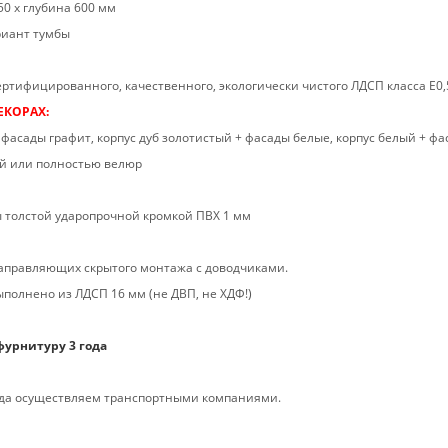
50 х глубина 600 мм
риант тумбы
ртифицированного, качественного, экологически чистого ЛДСП класса Е0,
ЕКОРАХ:
 фасады графит, корпус дуб золотистый + фасады белые, корпус белый + ф
ый или полностью велюр
 толстой ударопрочной кромкой ПВХ 1 мм
правляющих скрытого монтажа с доводчиками.
ыполнено из ЛДСП 16 мм (не ДВП, не ХДФ!)
фурнитуру 3 года
рода осуществляем транспортными компаниями.