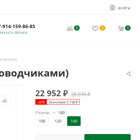
ВОЙТИ
7-914-159-86-85
0
0
0
АКАЗАТЬ ЗВОНОК
одчиками)
доводчиками)
22 952
₽
28 690
₽
-
20
%
Экономия
5 738
₽
Размер
—
140
100
120
140