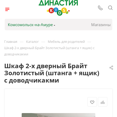
Комсомольск-на-Амуре
Магазины
—
—
—
Главная
Каталог
Мебель для родителей
Шкаф 2-х дверный Брайт Золотистый (штанга + ящик) с
доводчикакми
Шкаф 2-х дверный Брайт
Золотистый (штанга + ящик)
с доводчикакми